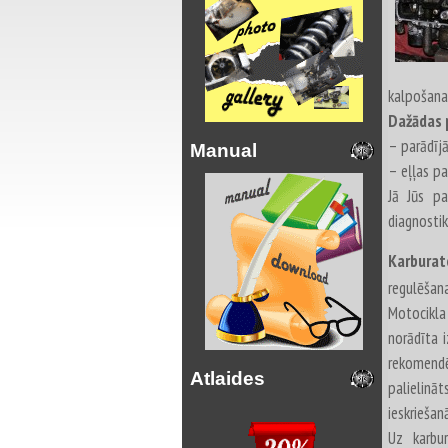
kalpošana
Dažādas 
– parādījā
Manual
– eļļas pa
Jā Jūs p
diagnostik
Karburat
regulēšan
Motocikla
norādīta i
rekomendē
Atlaides
palielināt
ieskriešan
Uz karbur