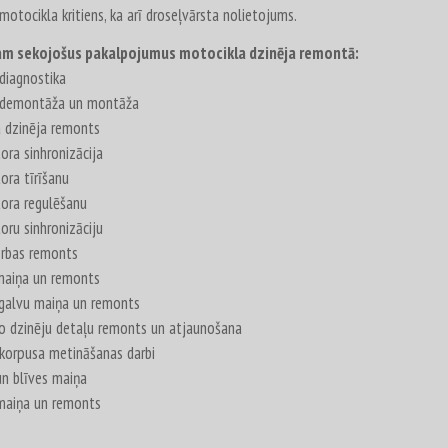
 motocikla kritiens, ka arī droseļvārsta nolietojums.
am sekojošus pakalpojumus motocikla dzinēja remontā:
diagnostika
 demontāža un montāža
a dzinēja remonts
ora sinhronizācija
ora tīrīšanu
tora regulēšanu
oru sinhronizāciju
rbas remonts
maiņa un remonts
u galvu maiņa un remonts
o dzinēju detaļu remonts un atjaunošana
 korpusa metināšanas darbi
un blīves maiņa
maiņa un remonts