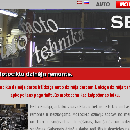
AUTO
MO
otociklu dzinēju remonts.
cikla dzinēja darbs ir līdzīgs auto dzinēja darbam. Laicīga dzinēja te
apkope ļaus pagarināt Jūs motetehnikas kalpošanas laiku.
Bet vienalga, ar laiku visas detaļas tiek nolietotas un ta
remonts ir neizbēgams. Motocikla dzinējs sastāv no m
un tam ir smērvielas, dzesēšanas, barošanās un iede
sistēmas. Galvenais dzinēja darba radītājs ir degvielas pa