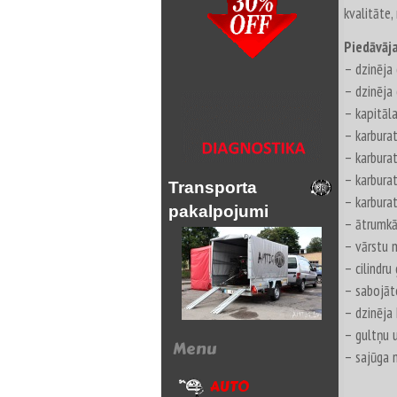
kvalitāte,
Piedāvāj
– dzinēja 
– dzinēja
– kapitāl
– karburat
– karburat
– karbura
Transporta
– karburat
pakalpojumi
– ātrumkā
– vārstu 
– cilindr
– sabojāt
– dzinēja
– gultņu 
Menu
– sajūga 
AUTO