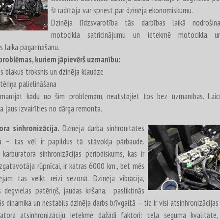
šī radītāja var spriest par dzinēja ekonomiskumu.
Dzinēja līdzsvarotība tās darbības laikā nodroši
motocikla satricinājumu un ietekmē motocikla u
s laika pagarināšanu.
problēmas, kuriem jāpievērš uzmanību:
s blakus troksnis un dzinēja klaudze
tēriņa palielināšana
amanījāt kādu no šim problēmām, neatstājiet tos bez uzmanības. Laicī
a ļaus izvairīties no dārga remonta.
ora sinhronizācija.
Dzinēja darba sinhronitātes
a – tas vēl ir papildus tā stāvokļa pārbaude.
 karburatora sinhronizācijas periodiskums, kas ir
zgatavotāja rūpnīcai, ir katras 6000 km., bet mēs
jam tas veikt reizi sezonā. Dzinēja vibrācija,
s degvielas patēriņš, jaudas krišana, pasliktinās
ās dinamika un nestabils dzinēja darbs brīvgaitā – tie ir visi atsinhronizācija
atora atsinhronizāciju ietekmē dažādi faktori: ceļa seguma kvalitāte,