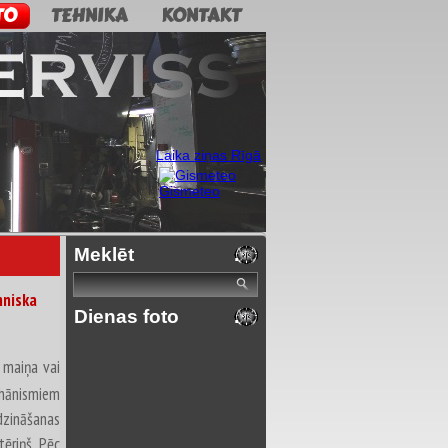
TO
TEHNIKA
KONTAKT
Laika ziņas Rīgā
Gismeteo
Meklēt
hniska
Dienas foto
s maiņa vai
ehānismiem
dzināšanas
tēriņš. Pēc