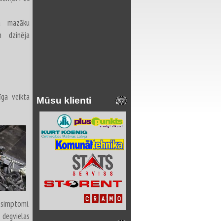
na mazāku
n dzinēja
ga veikta
Mūsu klienti
s simptomi.
 degvielas